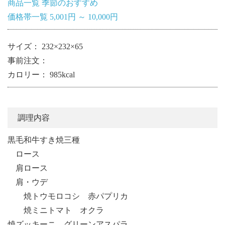
商品一覧
季節のおすすめ
価格帯一覧
5,001円 ～ 10,000円
サイズ： 232×232×65
事前注文：
カロリー： 985kcal
調理内容
黒毛和牛すき焼三種
ロース
肩ロース
肩・ウデ
焼トウモロコシ 赤パプリカ
焼ミニトマト オクラ
焼ズッキーニ グリーンアスパラ