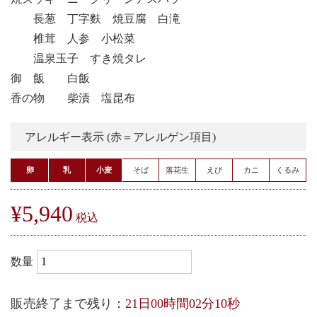
長葱 丁字麩 焼豆腐 白滝
椎茸 人参 小松菜
温泉玉子 すき焼タレ
御 飯 白飯
香の物 柴漬 塩昆布
アレルギー表示 (赤＝アレルゲン項目)
卵
乳
小麦
そば
落花生
えび
カニ
くるみ
¥5,940
税込
数量
販売終了まで残り：
21日00時間02分10秒